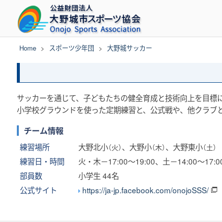
Skip
to
content
Home
>
スポーツ少年団
>
大野城サッカー
サッカーを通じて、子どもたちの健全育成と技術向上を目標
小学校グラウンドを使った定期練習と、公式戦や、他クラブ
チーム情報
練習場所
大野北小
、大野小
、大野東小
（火）
（木）
（土）
練習日・時間
火・木－17:00～19:00、土－14:00～17:0
部員数
小学生 44名
公式サイト
https://ja-jp.facebook.com/onojoSSS/