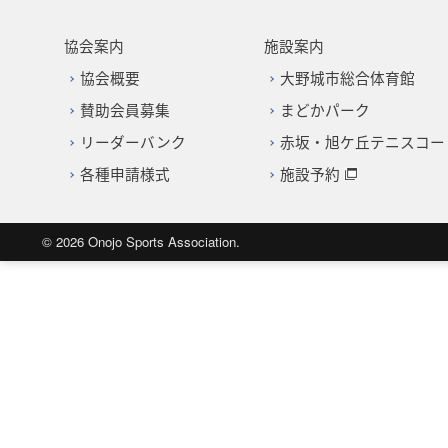
協会案内
施設案内
協会概要
大野城市総合体育館
賛助会員募集
まどかパーク
リーダーバンク
赤坂・旭ケ丘テニスコー
各種申請様式
施設予約
© 2026
Onojo Sports Association.