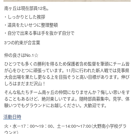
南ヶ丘は現在部員12名。
・しっかりとした挨拶
・道具をたいせつに整理整頓
・自分で出来る事は手を抜かず自分で
3つの約束が合言葉
仲の良さはNo.1☆
ひとつでも多くの勝利を得るため保護者含め監督を筆頭にチーム皆
が心をひとつに頑張っています。11月に行われた新人戦では見事県
大会出場を果たし更なる上を目指そうと高い目標があります。伸び
しろはまだまだ沢山！
そんな私たちチーム南ヶ丘の仲間になりませんか？悔しい思いをす
ることもあるけど、絶対楽しいですよ。随時部員募集中。見学、体
験いつでもグラウンドにお越しください。大歓迎です。
活動日時
火・水－17：00～19：00、土－14:00～17:00（大野南小学校グラ
ウンド）