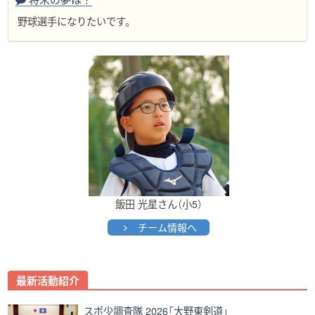
野球選手になりたいです。
飯田 光星さん（小5）
チーム情報へ
Post
最新活動紹介
navigation
スポ少調査隊 2026「大野東剣道」