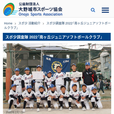
Skip
to
content
Home
>
スポ少 活動紹介
>
スポ少調査隊 2022「南ヶ丘ジュニアソフトボー
ルクラブ」
スポ少調査隊 2022「南ヶ丘ジュニアソフトボールクラブ」
-
2022年2月1日