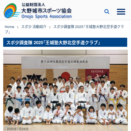
Skip
to
content
Home
>
スポ少 活動紹介
>
スポ少調査隊 2025「王城塾大野北空手道クラ
ブ」
スポ少調査隊 2025「王城塾大野北空手道クラブ」
-
2025年7月28日