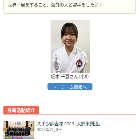
世界一周をすること、海外の人と空手をしたい！
坂本 千夏さん（小6）
チーム情報へ
Post
最新活動紹介
navigation
スポ少調査隊 2026「大野東剣道」
2026年7月9日