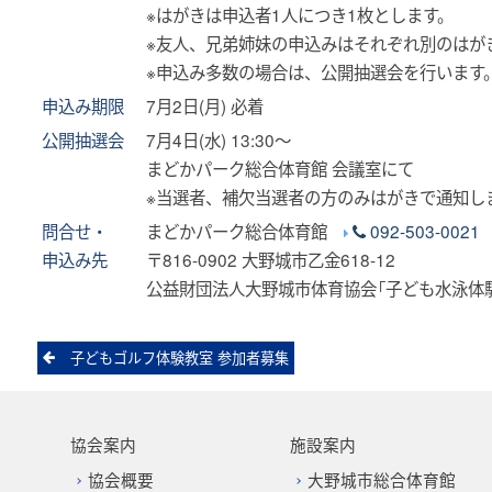
※はがきは申込者1人につき1枚とします。
※友人、兄弟姉妹の申込みはそれぞれ別のはが
※申込み多数の場合は、公開抽選会を行います
申込み期限
7月2日(月) 必着
公開抽選会
7月4日(水) 13:30～
まどかパーク総合体育館 会議室にて
※当選者、補欠当選者の方のみはがきで通知し
問合せ・
まどかパーク総合体育館
092-503-0021
申込み先
〒816-0902 大野城市乙金618-12
公益財団法人大野城市体育協会「子ども水泳体
Post
子どもゴルフ体験教室 参加者募集
navigation
協会案内
施設案内
協会概要
大野城市総合体育館