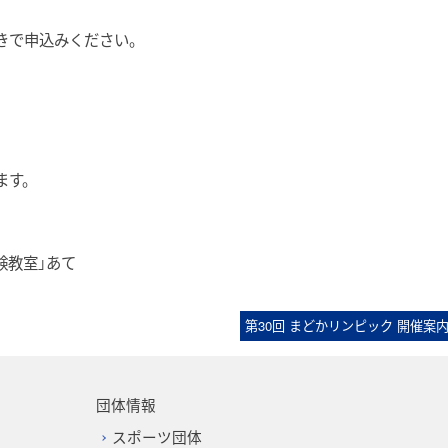
きで申込みください。
。
ます。
験教室」あて
第30回 まどかリンピック 開催案
団体情報
スポーツ団体