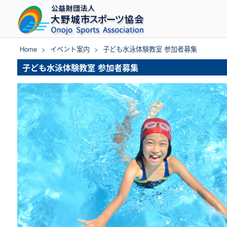
Skip
to
content
Home
>
イベント案内
>
子ども水泳体験教室 参加者募集
子ども水泳体験教室 参加者募集