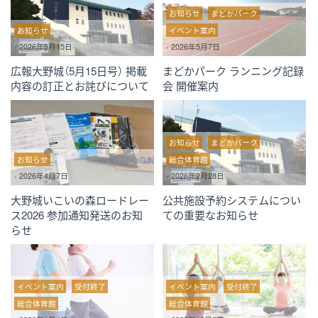
お知らせ
まどかパーク
お知らせ
イベント案内
-
2026年5月15日
-
2026年5月7日
広報大野城（5月15日号） 掲載
まどかパーク ランニング記録
内容の訂正とお詫びについて
会 開催案内
お知らせ
まどかパーク
お知らせ
総合体育館
-
2026年4月7日
-
2026年2月28日
大野城いこいの森ロードレー
公共施設予約システムについ
ス2026 参加通知発送のお知
ての重要なお知らせ
らせ
イベント案内
受付終了
イベント案内
受付終了
総合体育館
総合体育館