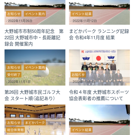
お知らせ
イベント案内
イベント結果
-
2022年11月26日
-
2022年11月12日
大野城市市制50周年記念 第
まどかパーク ランニング記録
22回 大野城市中・長距離記
会 令和4年11月度 結果
録会 開催案内
お知らせ
イベント案内
受付終了
お知らせ
-
2022年11月1日
-
2022年11月1日
第26回 大野城市民ゴルフ大
令和４年度 大野城市スポーツ
会 スタート順（追記あり）
協会表彰者の推薦について
お知らせ
まどかパーク
総合体育館
イベント結果