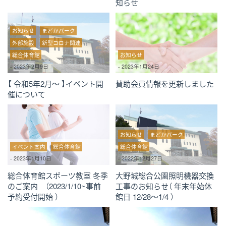
知らせ
お知らせ
まどかパーク
外部施設
新型コロナ関連
総合体育館
お知らせ
-
2023年2月9日
-
2023年1月24日
【 令和5年2月～ 】イベント開
賛助会員情報を更新しました
催について
お知らせ
まどかパーク
イベント案内
総合体育館
総合体育館
-
2023年1月10日
-
2022年12月27日
総合体育館スポーツ教室 冬季
大野城総合公園照明機器交換
のご案内 （2023/1/10~事前
工事のお知らせ（ 年末年始休
予約受付開始 ）
館日 12/28～1/4 ）