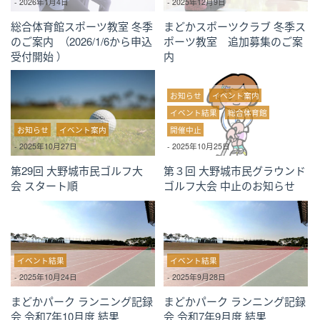
-
2026年1月4日
-
2025年12月9日
総合体育館スポーツ教室 冬季
まどかスポーツクラブ 冬季ス
のご案内 （2026/1/6から申込
ポーツ教室 追加募集のご案
受付開始 ）
内
お知らせ
イベント案内
イベント結果
総合体育館
お知らせ
イベント案内
開催中止
-
2025年10月27日
-
2025年10月25日
第29回 大野城市民ゴルフ大
第３回 大野城市民グラウンド
会 スタート順
ゴルフ大会 中止のお知らせ
イベント結果
イベント結果
-
2025年10月24日
-
2025年9月28日
まどかパーク ランニング記録
まどかパーク ランニング記録
会 令和7年10月度 結果
会 令和7年9月度 結果