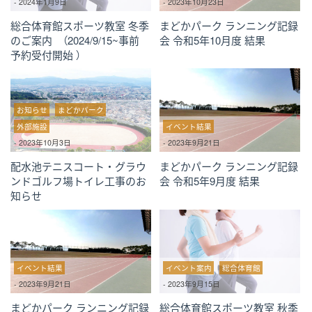
-
2024年1月9日
-
2023年10月23日
総合体育館スポーツ教室 冬季
まどかパーク ランニング記録
のご案内 （2024/9/15~事前
会 令和5年10月度 結果
予約受付開始 ）
お知らせ
まどかパーク
外部施設
イベント結果
-
2023年10月3日
-
2023年9月21日
配水池テニスコート・グラウ
まどかパーク ランニング記録
ンドゴルフ場トイレ工事のお
会 令和5年9月度 結果
知らせ
イベント結果
イベント案内
総合体育館
-
2023年9月21日
-
2023年9月15日
まどかパーク ランニング記録
総合体育館スポーツ教室 秋季