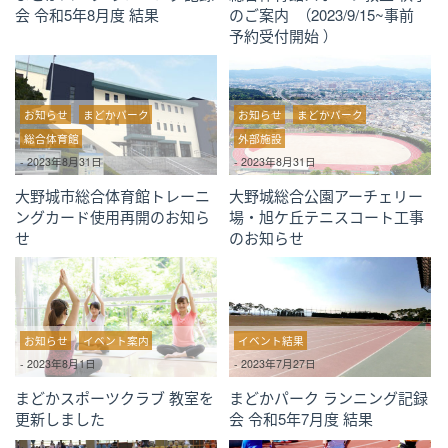
会 令和5年8月度 結果
のご案内 （2023/9/15~事前
予約受付開始 ）
お知らせ
まどかパーク
お知らせ
まどかパーク
総合体育館
外部施設
-
2023年8月31日
-
2023年8月31日
大野城市総合体育館トレーニ
大野城総合公園アーチェリー
ングカード使用再開のお知ら
場・旭ケ丘テニスコート工事
せ
のお知らせ
お知らせ
イベント案内
イベント結果
-
2023年8月1日
-
2023年7月27日
まどかスポーツクラブ 教室を
まどかパーク ランニング記録
更新しました
会 令和5年7月度 結果