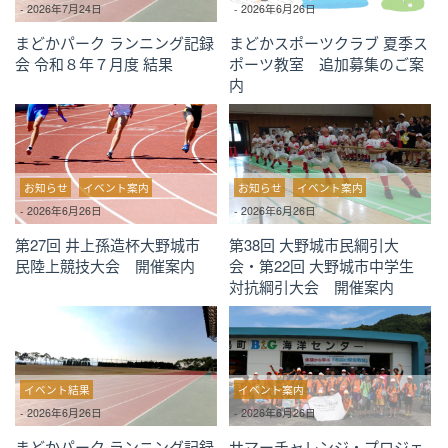
-
2026年7月24日
-
2026年6月26日
まどかパーク ランニング記録
まどかスポーツクラブ 夏季ス
会 令和８年７月度 結果
ポーツ教室 追加募集のご案
内
お知らせ
イベント案内
お知らせ
イベント案内
-
2026年6月26日
-
2026年6月26日
第27回 井上孫造杯大野城市
第38回 大野城市民綱引大
民陸上競技大会 開催案内
会・第22回 大野城市中学生
対抗綱引大会 開催案内
イベント結果
イベント案内
-
2026年6月26日
-
2026年6月26日
まどかパーク ランニング記録
サマーチャレンジ・プロジェ