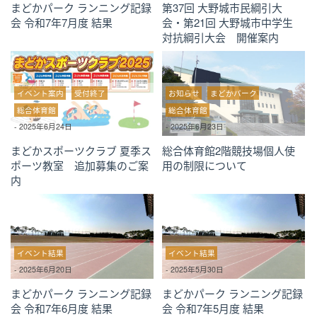
まどかパーク ランニング記録
第37回 大野城市民綱引大
会 令和7年7月度 結果
会・第21回 大野城市中学生
対抗綱引大会 開催案内
イベント案内
受付終了
お知らせ
まどかパーク
総合体育館
総合体育館
-
2025年6月24日
-
2025年6月23日
まどかスポーツクラブ 夏季ス
総合体育館2階競技場個人使
ポーツ教室 追加募集のご案
用の制限について
内
イベント結果
イベント結果
-
2025年6月20日
-
2025年5月30日
まどかパーク ランニング記録
まどかパーク ランニング記録
会 令和7年6月度 結果
会 令和7年5月度 結果