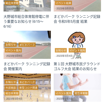
総合体育館
イベント結果
-
2023年5月29日
-
2023年5月25日
大野城市総合体育館停電に伴
まどかパーク ランニング記録
う重要なお知らせ（6/15～
会 令和5年5月度 結果
6/16）
お知らせ
まどかパーク
イベント案内
お知らせ
イベント案内
-
2023年5月8日
-
2023年5月4日
まどかパーク ランニング記録
第１回 大野城市民グラウンド
会 開催案内
ゴルフ大会 結果のお知らせ
お知らせ
まどかパーク
外部施設
新型コロナ関連
総合体育館
イベント案内
総合体育館
-
2023年5月4日
-
2023年5月1日