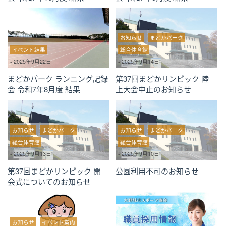
お知らせ
まどかパーク
イベント結果
総合体育館
-
2025年9月22日
-
2025年9月14日
まどかパーク ランニング記録
第37回まどかリンピック 陸
会 令和7年8月度 結果
上大会中止のお知らせ
お知らせ
まどかパーク
お知らせ
まどかパーク
総合体育館
総合体育館
-
2025年9月13日
-
2025年9月10日
第37回まどかリンピック 開
公園利用不可のお知らせ
会式についてのお知らせ
お知らせ
イベント案内