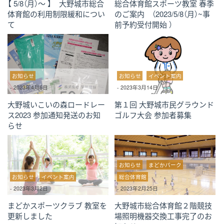
【 5/8（月）～ 】 大野城市総合
総合体育館スポーツ教室 春季
体育館の利用制限緩和につい
のご案内 （2023/5/8（月）~事
て
前予約受付開始 ）
お知らせ
お知らせ
イベント案内
-
2023年4月6日
-
2023年3月14日
大野城いこいの森ロードレー
第１回 大野城市民グラウンド
ス2023 参加通知発送のお知
ゴルフ大会 参加者募集
らせ
お知らせ
まどかパーク
お知らせ
イベント案内
総合体育館
-
2023年3月2日
-
2023年2月25日
まどかスポーツクラブ 教室を
大野城市総合体育館２階競技
更新しました
場照明機器交換工事完了のお