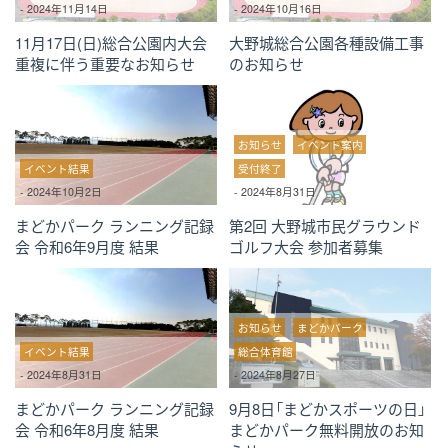
-
2024年11月14日
-
2024年10月16日
11月17日(日)総合公園内大会
大野城総合公園各種設備工事
重複に伴う重要なお知らせ
のお知らせ
お知らせ
イベント案内
イベント結果
受付終了
-
2024年10月2日
-
2024年8月31日
まどかパーク ランニング記録
第2回 大野城市民グラウンド
会 令和6年9月度 結果
ゴルフ大会 参加者募集
お知らせ
まどかパーク
イベント結果
総合体育館
-
2024年8月31日
-
2024年8月27日
まどかパーク ランニング記録
9月8日「まどかスポーツの日」
会 令和6年8月度 結果
まどかパーク無料開放のお知