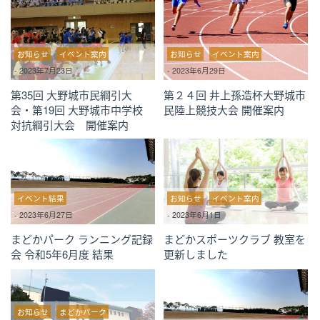
お知らせ
イベント案内
お知らせ
イベント案内
-
2023年7月23日
-
2023年6月29日
第35回 大野城市民綱引大
第２４回 井上孫造杯大野城市
会・第19回 大野城市中学校
民陸上競技大会 開催案内
対抗綱引大会 開催案内
イベント結果
お知らせ
イベント案内
-
2023年6月27日
-
2023年6月1日
まどかパーク ランニング記録
まどかスポーツクラブ 教室を
会 令和5年6月度 結果
更新しました
お知らせ
まどかパーク