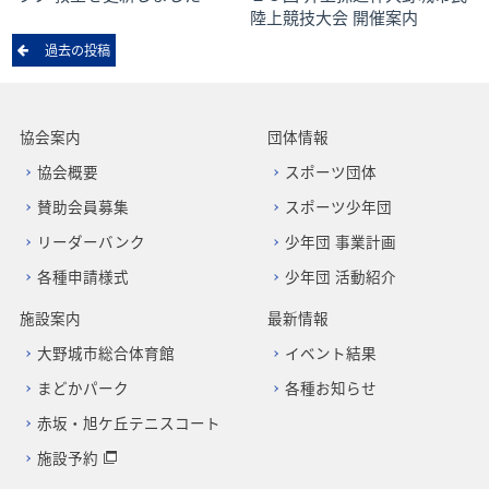
陸上競技大会 開催案内
投
過去の投稿
稿
ナ
ビ
ゲ
協会案内
団体情報
ー
協会概要
スポーツ団体
シ
ョ
賛助会員募集
スポーツ少年団
ン
リーダーバンク
少年団 事業計画
各種申請様式
少年団 活動紹介
施設案内
最新情報
大野城市総合体育館
イベント結果
まどかパーク
各種お知らせ
赤坂・旭ケ丘テニスコート
施設予約