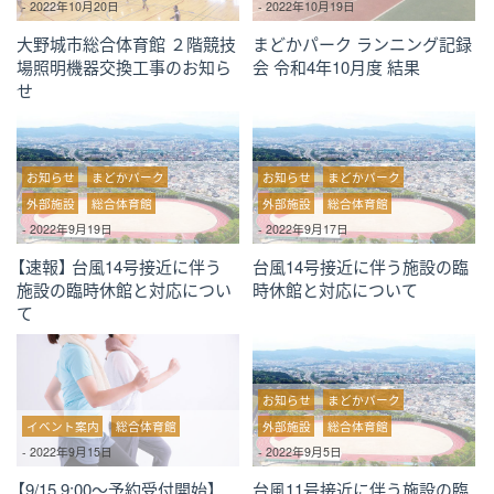
-
2022年10月20日
-
2022年10月19日
大野城市総合体育館 ２階競技
まどかパーク ランニング記録
場照明機器交換工事のお知ら
会 令和4年10月度 結果
せ
お知らせ
まどかパーク
お知らせ
まどかパーク
外部施設
総合体育館
外部施設
総合体育館
-
2022年9月19日
-
2022年9月17日
【速報】 台風14号接近に伴う
台風14号接近に伴う施設の臨
施設の臨時休館と対応につい
時休館と対応について
て
お知らせ
まどかパーク
イベント案内
総合体育館
外部施設
総合体育館
-
2022年9月15日
-
2022年9月5日
【9/15 9:00～予約受付開始】
台風11号接近に伴う施設の臨