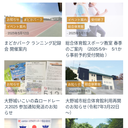
お知らせ
まどかパーク
イベント案内
受付終了
イベント案内
総合体育館
-
2025年5月12日
-
2025年5月1日
まどかパーク ランニング記録
総合体育館スポーツ教室 春季
会 開催案内
のご案内 （2025/5/9~ 5/1か
ら事前予約受付開始 ）
お知らせ
お知らせ
総合体育館
-
2025年4月10日
-
2025年3月14日
大野城いこいの森ロードレー
大野城市総合体育館利用再開
ス2025 参加通知発送のお知
のお知らせ（令和7年3月22日
らせ
～）