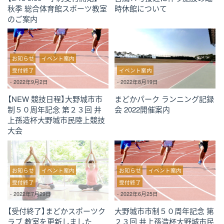
秋季 総合体育館スポーツ教室
時休館について
のご案内
お知らせ
イベント案内
受付終了
イベント案内
-
2022年9月2日
-
2022年8月19日
【NEW 競技日程】大野城市市
まどかパーク ランニング記録
制５０周年記念 第２３回 井
会 2022開催案内
上孫造杯大野城市民陸上競技
大会
お知らせ
イベント案内
お知らせ
イベント案内
受付終了
受付終了
-
2022年7月29日
-
2022年6月25日
【受付終了】まどかスポーツク
大野城市市制５０周年記念 第
ラブ 教室を更新しました
２３回 井上孫造杯大野城市民