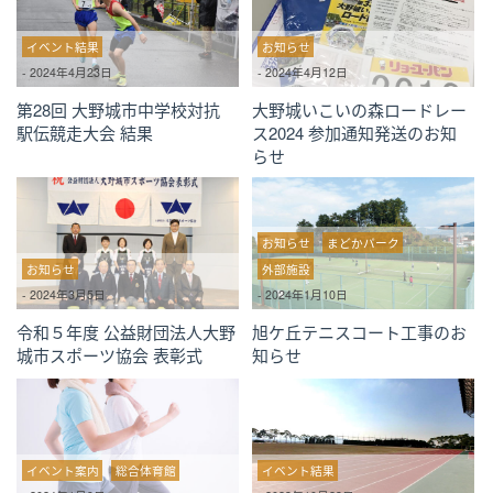
イベント結果
お知らせ
-
2024年4月23日
-
2024年4月12日
第28回 大野城市中学校対抗
大野城いこいの森ロードレー
駅伝競走大会 結果
ス2024 参加通知発送のお知
らせ
お知らせ
まどかパーク
お知らせ
外部施設
-
2024年3月5日
-
2024年1月10日
令和５年度 公益財団法人大野
旭ケ丘テニスコート工事のお
城市スポーツ協会 表彰式
知らせ
イベント案内
総合体育館
イベント結果