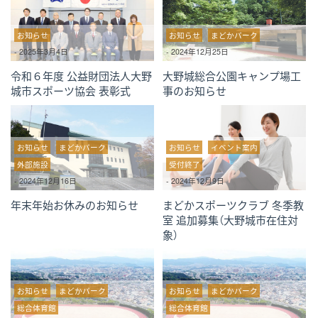
お知らせ
お知らせ
まどかパーク
-
2025年3月4日
-
2024年12月25日
令和６年度 公益財団法人大野
大野城総合公園キャンプ場工
城市スポーツ協会 表彰式
事のお知らせ
お知らせ
まどかパーク
お知らせ
イベント案内
外部施設
受付終了
-
2024年12月16日
-
2024年12月9日
年末年始お休みのお知らせ
まどかスポーツクラブ 冬季教
室 追加募集（大野城市在住対
象）
お知らせ
まどかパーク
お知らせ
まどかパーク
総合体育館
総合体育館