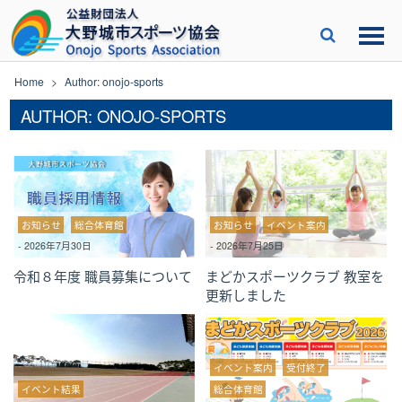
Skip
to
content
Home
>
Author: onojo-sports
AUTHOR:
ONOJO-SPORTS
お知らせ
総合体育館
お知らせ
イベント案内
-
2026年7月30日
-
2026年7月25日
令和８年度 職員募集について
まどかスポーツクラブ 教室を
更新しました
イベント案内
受付終了
イベント結果
総合体育館