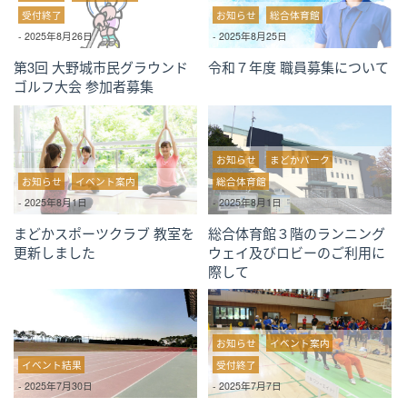
受付終了
お知らせ
総合体育館
-
2025年8月26日
-
2025年8月25日
第3回 大野城市民グラウンド
令和７年度 職員募集について
ゴルフ大会 参加者募集
お知らせ
まどかパーク
お知らせ
イベント案内
総合体育館
-
2025年8月1日
-
2025年8月1日
まどかスポーツクラブ 教室を
総合体育館３階のランニング
更新しました
ウェイ及びロビーのご利用に
際して
お知らせ
イベント案内
イベント結果
受付終了
-
2025年7月30日
-
2025年7月7日