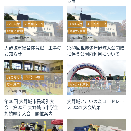
らせ
お知らせ
まどかパーク
お知らせ
まどかパーク
総合体育館
総合体育館
-
2024年7月26日
-
2024年7月18日
大野城市総合体育館 工事の
第30回世界少年野球大会開催
お知らせ
に伴う公園内利用について
お知らせ
イベント案内
受付終了
イベント結果
-
2024年7月8日
-
2024年4月23日
第36回 大野城市民綱引大
大野城いこいの森ロードレー
会・第20回 大野城市中学生
ス 2024 大会結果
対抗綱引大会 開催案内