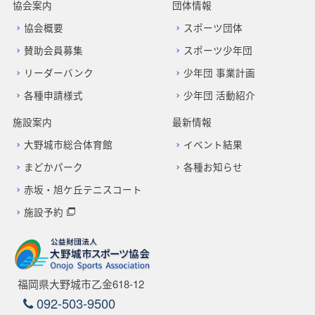
協会案内
団体情報
協会概要
スポーツ団体
賛助会員募集
スポーツ少年団
リーダーバンク
少年団 事業計画
各種申請様式
少年団 活動紹介
施設案内
最新情報
大野城市総合体育館
イベント結果
まどかパーク
各種お知らせ
赤坂・旭ケ丘テニスコート
施設予約
福岡県大野城市乙金618-12
092-503-9500