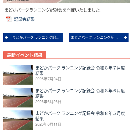
まどかパークランニング記録会を開催いたしました。
記録会結果
Post
まどかパーク ランニング記録会 令和7年8月度 結果
まどかパーク ランニング記録会 令和7年10月度 結果
navigation
最新イベント結果
まどかパーク ランニング記録会 令和８年７月度
結果
2026年7月24日
まどかパーク ランニング記録会 令和８年６月度
結果
2026年6月26日
まどかパーク ランニング記録会 令和８年５月度
結果
2026年6月11日