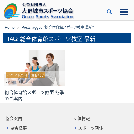
Skip
to
content
Home
>
Posts tagged "総合体育館スポーツ教室 最新"
TAG: 総合体育館スポーツ教室 最新
イベント案内
受付終了
-
2020年1月6日
総合体育館スポーツ教室 冬季
のご案内
協会案内
団体情報
協会概要
スポーツ団体