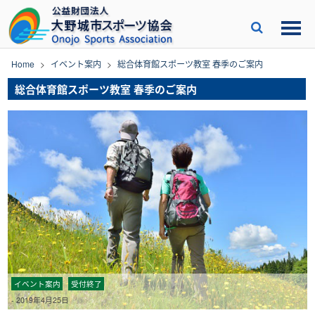
Skip
to
content
Home
>
イベント案内
>
総合体育館スポーツ教室 春季のご案内
総合体育館スポーツ教室 春季のご案内
イベント案内
受付終了
-
2019年4月25日