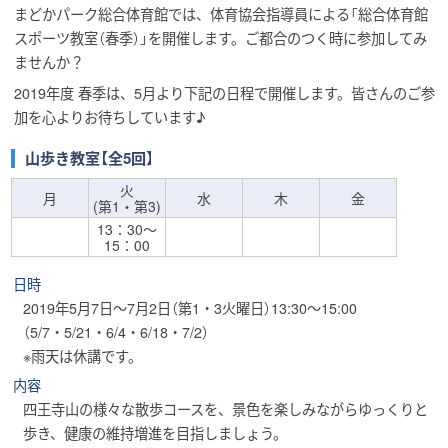
まどかパーク総合体育館では、体育協会指導員による「総合体育館
スポーツ教室（春季）」を開催します。ご都合のつく時に参加してみ
ませんか？
2019年度 春季は、5月より下記の日程で開催します。皆さんのご参
加を心よりお待ちしています♪
山歩き教室【全5回】
火
月
水
木
金
(第1・第3)
13：30～
15：00
日時
2019年5月7日～7月2日（第1・3火曜日）13:30～15:00
（5/7・5/21・6/4・6/18・7/2）
※雨天は休講です。
内容
四王寺山の様々な散歩コースを、景色を楽しみながらゆっくりと
歩き、健康の維持増進を目指しましょう。