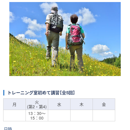
トレーニング室初めて講習【全5回】
火
月
水
木
金
(第2・第4)
13：30～
15：00
日時